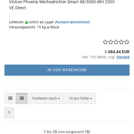
Victron Phoenix Wechselrichter Smart 48/3000 48V 230V
VE.Direct
Lieferzeit:
sofort ab Lager
(Ausland abweichend)
Versandgewicht:
19
kg je Stück
1.084,44 EUR
inkl. 19% MwSt. zzgl.
Versand
IN DEN WARENKORB
Sortieren nach
pro Seite
Sortieren nach
16 pro Seite
1
1
bis
15
(von insgesamt
15
)