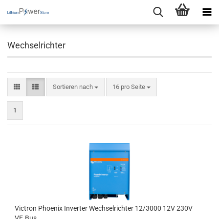
Wechselrichter
Sortieren nach
pro Seite
Sortieren nach
16 pro Seite
1
Victron Phoenix Inverter Wechselrichter 12/3000 12V 230V
VE.Bus