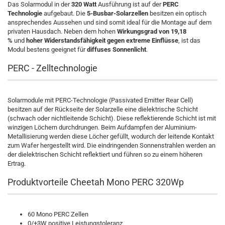
Das Solarmodul in der
320 Watt
Ausführung ist auf der
PERC
Technologie
aufgebaut. Die
5-Busbar-Solarzellen
besitzen ein optisch
ansprechendes Aussehen und sind somit ideal für die Montage auf dem
privaten Hausdach. Neben dem hohen
Wirkungsgrad von 19,18
%
und
hoher Widerstandsfähigkeit gegen extreme Einflüsse
, ist das
Modul bestens geeignet für
diffuses Sonnenlicht
.
PERC - Zelltechnologie
Solarmodule mit PERC-Technologie (Passivated Emitter Rear Cell)
besitzen auf der Rückseite der Solarzelle eine dielektrische Schicht
(schwach oder nichtleitende Schicht). Diese reflektierende Schicht ist mit
winzigen Löchern durchdrungen. Beim Aufdampfen der Aluminium-
Metallisierung werden diese Löcher gefüllt, wodurch der leitende Kontakt
zum Wafer hergestellt wird. Die eindringenden Sonnenstrahlen werden an
der dielektrischen Schicht reflektiert und führen so zu einem höheren
Ertrag.
Produktvorteile Cheetah Mono PERC 320Wp
60 Mono PERC Zellen
0/+3W positive Leistungstoleranz