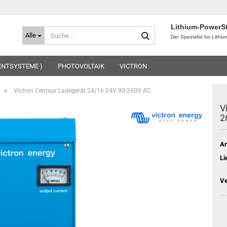
Lithium-PowerS
Suche...
Alle
Der Spezialist für Lithi
ENTSYSTEME )
PHOTOVOLTAIK
VICTRON
»
Victron Centaur Ladegerät 24/16 24V 90-260V AC
V
2
Ar
Li
Ve