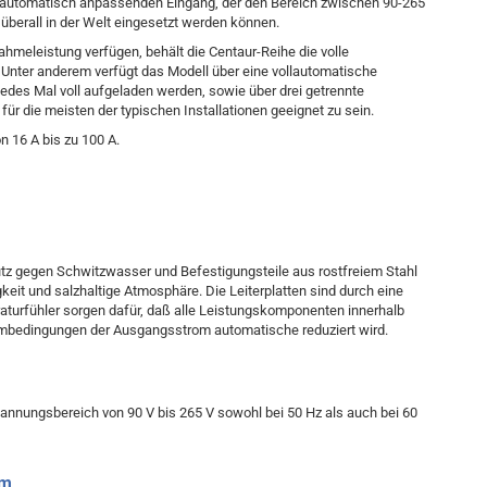
ch automatisch anpassenden Eingang, der den Bereich zwischen 90-265
berall in der Welt eingesetzt werden können.
nahmeleistung verfügen, behält die Centaur-Reihe die volle
Unter anderem verfügt das Modell über eine vollautomatische
n jedes Mal voll aufgeladen werden, sowie über drei getrennte
r die meisten der typischen Installationen geeignet zu sein.
n 16 A bis zu 100 A.
z gegen Schwitzwasser und Befestigungsteile aus rostfreiem Stahl
eit und salzhaltige Atmosphäre. Die Leiterplatten sind durch eine
aturfühler sorgen dafür, daß alle Leistungskomponenten innerhalb
embedingungen der Ausgangsstrom automatische reduziert wird.
pannungsbereich von 90 V bis 265 V sowohl bei 50 Hz als auch bei 60
om