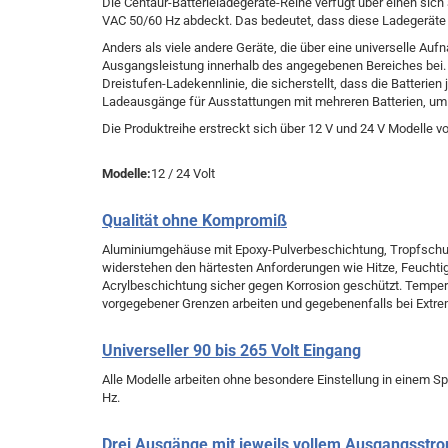
Die Centaur-Batterieladegeräte-Reihe verfügt über einen si
VAC 50/60 Hz abdeckt. Das bedeutet, dass diese Ladegeräte ü
Anders als viele andere Geräte, die über eine universelle Auf
Ausgangsleistung innerhalb des angegebenen Bereiches bei. 
Dreistufen-Ladekennlinie, die sicherstellt, dass die Batterie
Ladeausgänge für Ausstattungen mit mehreren Batterien, um fü
Die Produktreihe erstreckt sich über 12 V und 24 V Modelle vo
Modelle:
12 / 24 Volt
Qualität ohne Kompromiß
Aluminiumgehäuse mit Epoxy-Pulverbeschichtung, Tropfschut
widerstehen den härtesten Anforderungen wie Hitze, Feuchtigk
Acrylbeschichtung sicher gegen Korrosion geschützt. Temper
vorgegebener Grenzen arbeiten und gegebenenfalls bei Extr
Universeller 90 bis 265 Volt Eingang
Alle Modelle arbeiten ohne besondere Einstellung in einem S
Hz.
Drei Ausgänge mit jeweils vollem Ausgangsstr