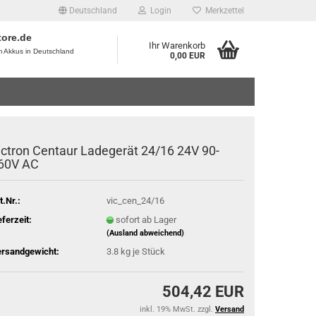
Deutschland
Login
Merkzettel
tore.de
Ihr Warenkorb
um Akkus in Deutschland
0,00 EUR
ictron Centaur Ladegerät 24/16 24V 90-
60V AC
t.Nr.:
vic_cen_24/16
eferzeit:
sofort ab Lager
(Ausland abweichend)
rsandgewicht:
3.8
kg je Stück
504,42 EUR
inkl. 19% MwSt. zzgl.
Versand