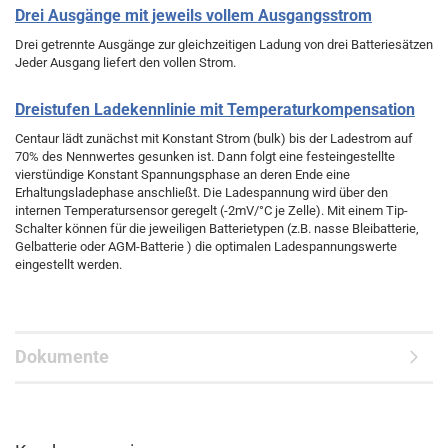
Drei Ausgänge mit jeweils vollem Ausgangsstrom
Drei getrennte Ausgänge zur gleichzeitigen Ladung von drei Batteriesätzen
Jeder Ausgang liefert den vollen Strom.
Dreistufen Ladekennlinie mit Temperaturkompensation
Centaur lädt zunächst mit Konstant Strom (bulk) bis der Ladestrom auf
70% des Nennwertes gesunken ist. Dann folgt eine festeingestellte
vierstündige Konstant Spannungsphase an deren Ende eine
Erhaltungsladephase anschließt. Die Ladespannung wird über den
internen Temperatursensor geregelt (-2mV/°C je Zelle). Mit einem Tip-
Schalter können für die jeweiligen Batterietypen (z.B. nasse Bleibatterie,
Gelbatterie oder AGM-Batterie ) die optimalen Ladespannungswerte
eingestellt werden.
Dokumente