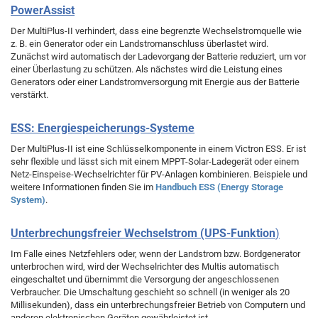
PowerAssist
Der MultiPlus-II verhindert, dass eine begrenzte Wechselstromquelle wie
z. B. ein Generator oder ein Landstromanschluss überlastet wird.
Zunächst wird automatisch der Ladevorgang der Batterie reduziert, um vor
einer Überlastung zu schützen. Als nächstes wird die Leistung eines
Generators oder einer Landstromversorgung mit Energie aus der Batterie
verstärkt.
ESS: Energiespeicherungs-Systeme
Der MultiPlus-II ist eine Schlüsselkomponente in einem Victron ESS. Er ist
sehr flexible und lässt sich mit einem MPPT-Solar-Ladegerät oder einem
Netz-Einspeise-Wechselrichter für PV-Anlagen kombinieren. Beispiele und
weitere Informationen finden Sie im
Handbuch ESS (Energy Storage
System)
.
Unterbrechungsfreier Wechselstrom (UPS-Funktion
)
Im Falle eines Netzfehlers oder, wenn der Landstrom bzw. Bordgenerator
unterbrochen wird, wird der Wechselrichter des Multis automatisch
eingeschaltet und übernimmt die Versorgung der angeschlossenen
Verbraucher. Die Umschaltung geschieht so schnell (in weniger als 20
Millisekunden), dass ein unterbrechungsfreier Betrieb von Computern und
anderen elektronischen Geräten gewährleistet ist.